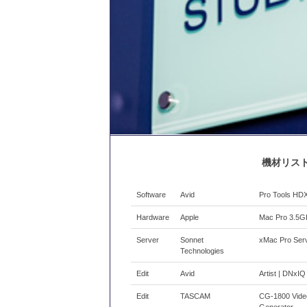
機材リス
Software
Avid
Pro Tools HDX
Hardware
Apple
Mac Pro 3.5
Server
Sonnet
xMac Pro Ser
Technologies
Edit
Avid
Artist | DNxI
Edit
TASCAM
CG-1800 Vide