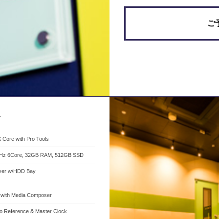
ご
ト
 Core with Pro Tools
GHz 6Core, 32GB RAM, 512GB SSD
ver w/HDD Bay
Q with Media Composer
o Reference & Master Clock