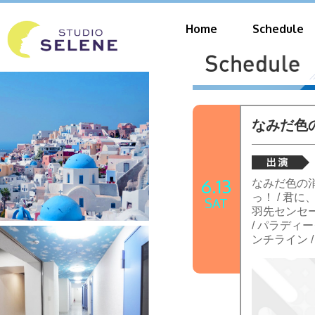
Home
Schedule
なみだ色の消
6.13
なみだ色の消しご
っ！ / 君に、
SAT
羽先センセーション
/ パラディーク /
ンチライン / M